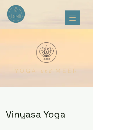
YOGA
MEER​
und
Vinyasa Yoga