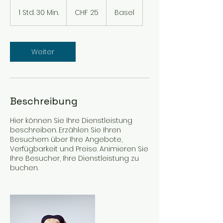
25
Schweizer
1 Std. 30 Min.
1
CHF 25
Basel
Franken
S
t
d
3
Weiter
0
M
i
n
.
Beschreibung
Hier können Sie Ihre Dienstleistung
beschreiben. Erzählen Sie Ihren
Besuchern über Ihre Angebote,
Verfügbarkeit und Preise. Animieren Sie
Ihre Besucher, Ihre Dienstleistung zu
buchen.