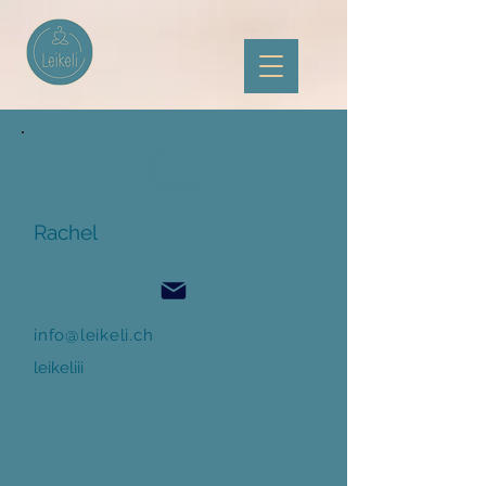
Rachel
info@leikeli.ch
leikeliii